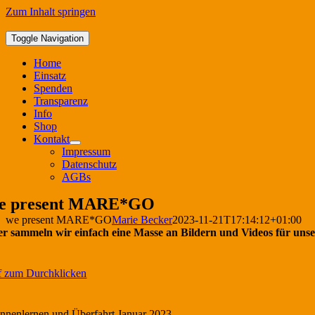
Zum Inhalt springen
Toggle Navigation
Home
Einsatz
Spenden
Transparenz
Info
Shop
Kontakt
Impressum
Datenschutz
AGBs
e present MARE*GO
we present MARE*GO
Marie Becker
2023-11-21T17:14:12+01:00
er sammeln wir einfach eine Masse an Bildern und Videos für unse
f zum Durchklicken
nnenlernen und Überfahrt Januar 2023